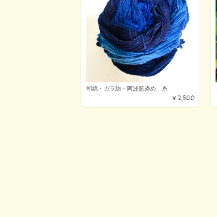
和綿・ガラ紡・阿波藍染め 糸
¥2,500