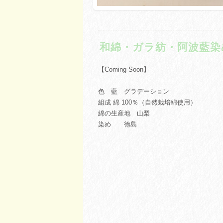
和綿・ガラ紡・阿波藍染
【Coming Soon】
色 藍 グラデーション
組成 綿 100％（自然栽培綿使用）
綿の生産地 山梨
染め 徳島