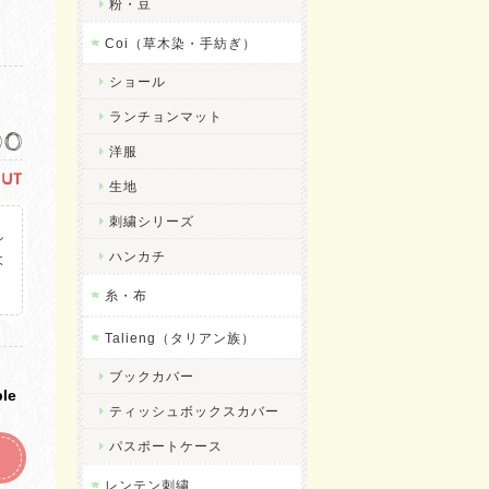
粉・豆
Coi（草木染・手紡ぎ）
ショール
ランチョンマット
00
洋服
OUT
生地
刺繍シリーズ
し
ハンカチ
よ
。
糸・布
Talieng（タリアン族）
ブックカバー
ble
ティッシュボックスカバー
パスポートケース
レンテン刺繍