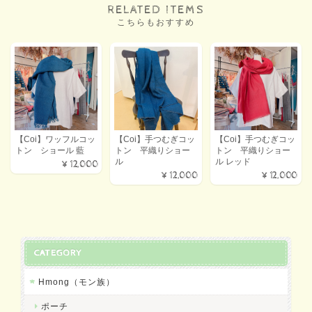
RELATED ITEMS
こちらもおすすめ
【Coi】ワッフルコッ
【Coi】手つむぎコッ
【Coi】手つむぎコッ
トン ショール 藍
トン 平織りショー
トン 平織りショー
ル
ル レッド
¥12,000
¥12,000
¥12,000
CATEGORY
Hmong（モン族）
ポーチ