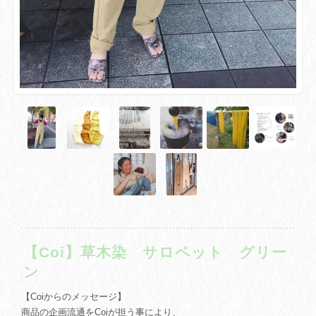
【Coi】草木染 サロペット グリー
ン
【Coiからのメッセージ】
商品の企画流通をCoiが担う事により、