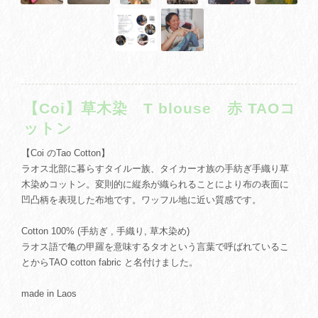
【Coi】草木染 T blouse 赤 TAOコ
ットン
【Coi のTao Cotton】
ラオス北部に暮らすタイルー族、タイカーオ族の手紡ぎ手織り草
木染めコットン。変則的に縦糸が織られることにより布の表面に
凹凸柄を表現した布地です。ワッフル地に近い質感です。
Cotton 100% (手紡ぎ , 手織り, 草木染め)
ラオス語で亀の甲羅を意味するタオという言葉で呼ばれているこ
とからTAO cotton fabric と名付けました。
made in Laos