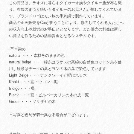
この商品は、ラオスに暮らすタイカーオ族やタイルー族が布を織
り、布端のまつり縫いもタイルーのお母さんが施してくれていま
す。ブランドロゴはモン族の手刺繍で製作しています。
商品の企画販売をCoiが担うことにより、協力してくれる人たちへ
の収入向上や就労のお手伝いとなります。また販売の利益は新し
い商品を作るための活動資金となるシステムです。
-草木染め-
natural ・・・素材そのままの色
natural beige ・・・緯糸はラオスの茶綿の自然色コットン糸を使
用し経糸はチークの葉とヨンの木の葉で染色しています。
Light Beige・・・ナンクワーイと呼ばれる木
Khaki・・・藍・ウコン・泥
Indigo・・・藍
Black・・・藍・ビルバーカリンの木の皮・泥
Greem・・・ソリザヤの木
＊写真と色見が若干異なる場合がございます。