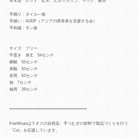
草木染 レッド 紅木、ビルマカリン、ラック、蘇芳
手織り：タイル―族
手縫い：ADDP（アジアの障害者を支援する会）
手刺繍：モン族
サイズ フリー
平置き 身丈 54センチ
横幅 55センチ
肩幅 50センチ
首周 63センチ
袖 7センチ
袖周 39センチ
**************************************************
FranMuanはラオスの自然染、手つむぎの材料で製品づくりを行う
「Coi」を応援しています。