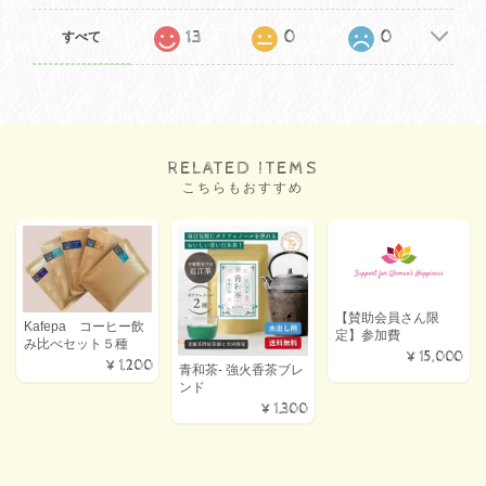
13
0
0
すべて
RELATED ITEMS
こちらもおすすめ
【賛助会員さん限
Kafepa コーヒー飲
定】参加費
み比べセット５種
¥15,000
¥1,200
青和茶- 強火香茶ブレ
ンド
¥1,300