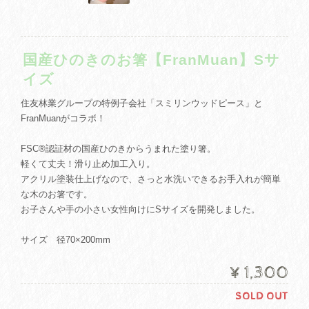
国産ひのきのお箸【FranMuan】Sサ
イズ
住友林業グループの特例子会社「スミリンウッドピース」と
FranMuanがコラボ！
FSC®️認証材の国産ひのきからうまれた塗り箸。
軽くて丈夫！滑り止め加工入り。
アクリル塗装仕上げなので、さっと水洗いできるお手入れが簡単
な木のお箸です。
お子さんや手の小さい女性向けにSサイズを開発しました。
サイズ 径70×200mm
¥1,300
SOLD OUT