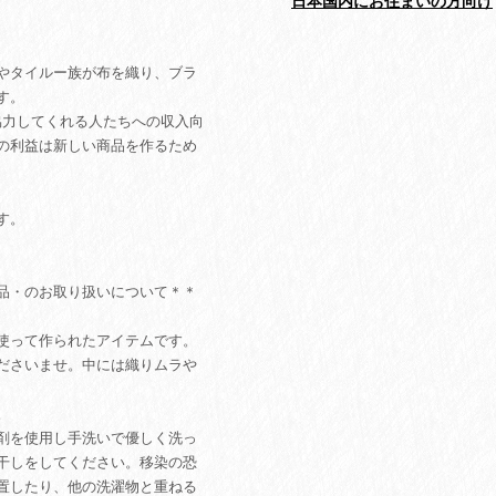
日本国内にお住まいの方向け
やタイルー族が布を織り、ブラ
す。
協力してくれる人たちへの収入向
の利益は新しい商品を作るため
す。
品・のお取り扱いについて＊＊
を使って作られたアイテムです。
ださいませ。中には織りムラや
。
剤を使用し手洗いで優しく洗っ
干しをしてください。移染の恐
置したり、他の洗濯物と重ねる