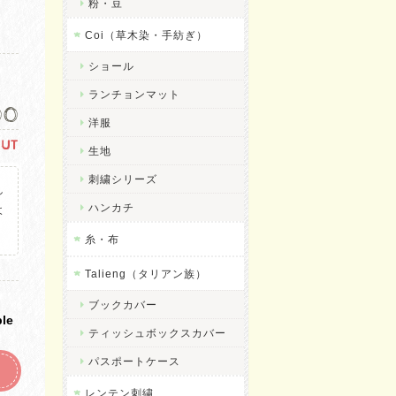
粉・豆
Coi（草木染・手紡ぎ）
ショール
ランチョンマット
00
洋服
OUT
生地
刺繍シリーズ
し
ハンカチ
よ
。
糸・布
Talieng（タリアン族）
ブックカバー
ble
ティッシュボックスカバー
パスポートケース
レンテン刺繍