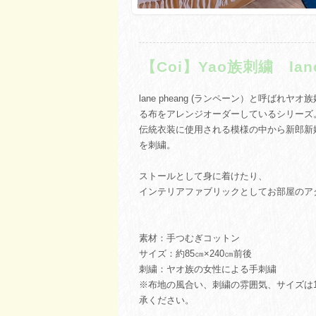
【Coi】Yao族刺繍 la
lane pheang (ランペーン）と呼ばれ
る布をアレンジオーダーしているシリーズ
伝統衣装に使用される模様の中から新郎新婦の末
を刺繍。
ストールとして身に着けたり、
インテリアファブリックとしてお部屋のア
素材：手つむぎコットン
サイズ：約85㎝×240㎝前後
刺繍：ヤオ族の女性による手刺繍
※布地の風合い、刺繍の雰囲気、サイズは
承ください。