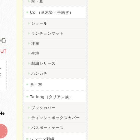
粉・豆
Coi（草木染・手紡ぎ）
ショール
ランチョンマット
00
洋服
OUT
生地
刺繍シリーズ
し
ハンカチ
よ
。
糸・布
Talieng（タリアン族）
ブックカバー
ble
ティッシュボックスカバー
パスポートケース
レンテン刺繍