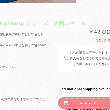
ne pheang シリーズ 大判ショール
¥42,0
ヤオ族婚礼衣装の脚絆布として使われ
。
SOLD 
永い幸せを願うlang peang
こちらの商品は完売いたしま
た。再入荷などについて
こちら
りお問い合わせください
クセントに。
International shipping availa
1点づつ異なりますので予めご了
Sold out