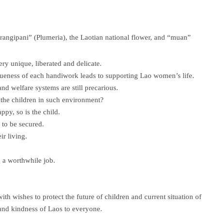
rangipani” (Plumeria), the Laotian national flower, and “muan”
 unique, liberated and delicate.
queness of each handiwork leads to supporting Lao women’s life.
nd welfare systems are still precarious.
 the children in such environment?
py, so is the child.
 to be secured.
ir living.
 a worthwhile job.
th wishes to protect the future of children and current situation of
nd kindness of Laos to everyone.