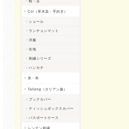
粉・豆
Coi（草木染・手紡ぎ）
ショール
ランチョンマット
洋服
生地
刺繍シリーズ
ハンカチ
糸・布
Talieng（タリアン族）
ブックカバー
ティッシュボックスカバー
パスポートケース
レンテン刺繍