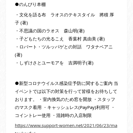
●のんびり本棚
・文化を語る布 ラオスのテキスタイル 將積 厚
子 (著)
・不思議の国のラオス 森山明(著)
・子どもたちの光るこえ 香葉村 真由美 (著)
・ロバート・ツルッパゲとの対話 ワタナベアニ
(著)
・しずけさとユーモアを 吉満明子(著)
●新型コロナウイルス感染症予防に関するご案内 当
イベントでは以下の対策を行って皆様をお待ちして
おります。 ・室内換気のため窓を開放 ・スタッフ
のマスク着用 ・キャッシュレス(PayPay)利用可 ・
コイントレー使用 ・混雑時の入店制限
https://www.support-women.net/2021/06/23/ma