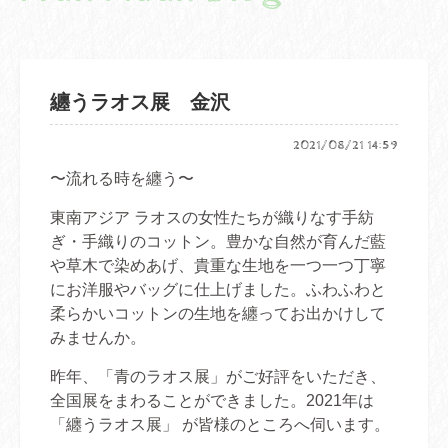
纏うラオス展 金沢
2021/08/21 14:59
〜流れる時を纏う〜
東南アジア ラオスの女性たちが織りなす手紡
ぎ・手織りのコットン。豊かな自然が育んだ藍
や草木で染めあげ、貴重な生地を一つ一つ丁寧
にお洋服やバッグに仕上げました。ふわふわと
柔らかいコットンの生地を纏ってお出かけして
みませんか。
昨年、「青のラオス展」がご好評をいただき、
全国展をまわることができました。2021年は
「纏うラオス展」 が皆様のところへ伺います。