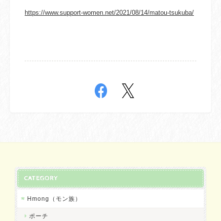
https://www.support-women.net/2021/08/14/matou-tsukuba/
CATEGORY
Hmong（モン族）
ポーチ