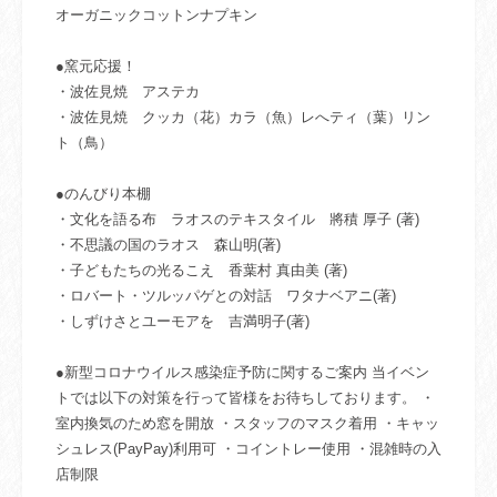
オーガニックコットンナプキン
●窯元応援！
・波佐見焼 アステカ
・波佐見焼 クッカ（花）カラ（魚）レへティ（葉）リン
ト（鳥）
●のんびり本棚
・文化を語る布 ラオスのテキスタイル 將積 厚子 (著)
・不思議の国のラオス 森山明(著)
・子どもたちの光るこえ 香葉村 真由美 (著)
・ロバート・ツルッパゲとの対話 ワタナベアニ(著)
・しずけさとユーモアを 吉満明子(著)
●新型コロナウイルス感染症予防に関するご案内 当イベン
トでは以下の対策を行って皆様をお待ちしております。 ・
室内換気のため窓を開放 ・スタッフのマスク着用 ・キャッ
シュレス(PayPay)利用可 ・コイントレー使用 ・混雑時の入
店制限