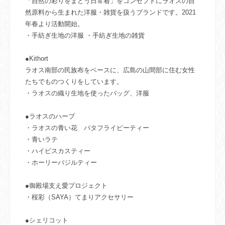
「自然の彩りをまとう日常着」をコンセプトにラオスの自
然原料から生まれた洋服・雑貨を扱うブランドです。2021
年春より活動開始。
・手紡ぎ生地の洋服 ・手紡ぎ生地の雑貨
●Kithort
ラオス南部の民族布をベースに、広島の山間部に住む女性
たちでものつくりをしています。
・ラオスの織り生地を使ったバッグ、洋服
●ラオスのハーブ
・ラオスの青い花 バタフライピーティー
・青いラテ
・ハイビスカスティー
・ホーリーバジルティー
●御殿場支え愛プロジェクト
・桜彩（SAYA）てまりアクセサリー
●シェリコット