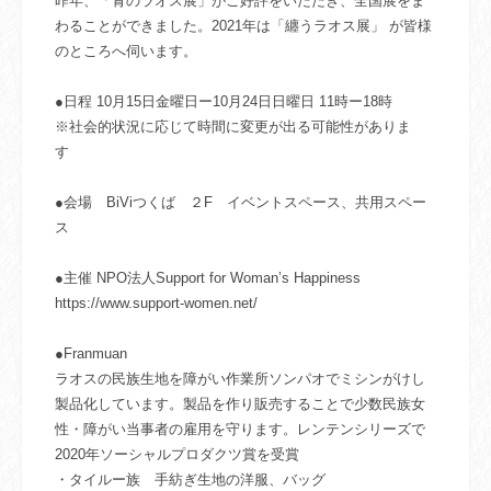
昨年、「青のラオス展」がご好評をいただき、全国展をま
わることができました。2021年は「纏うラオス展」 が皆様
のところへ伺います。
●日程 10月15日金曜日ー10月24日日曜日 11時ー18時
※社会的状況に応じて時間に変更が出る可能性がありま
す
●会場 BiViつくば ２F イベントスペース、共用スペー
ス
●主催 NPO法人Support for Woman’s Happiness
https://www.support-women.net/
●Franmuan
ラオスの民族生地を障がい作業所ソンパオでミシンがけし
製品化しています。製品を作り販売することで少数民族女
性・障がい当事者の雇用を守ります。レンテンシリーズで
2020年ソーシャルプロダクツ賞を受賞
・タイルー族 手紡ぎ生地の洋服、バッグ