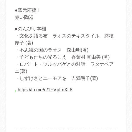
●窯元応援！
赤い陶器
●のんびり本棚
・文化を語る布 ラオスのテキスタイル 將積
厚子 (著)
・不思議の国のラオス 森山明(著)
・子どもたちの光るこえ 香葉村 真由美 (著)
・ロバート・ツルッパゲとの対話 ワタナベア
ニ(著)
・しずけさとユーモアを 吉満明子(著)
https://fb.me/e/1FVpfmXc8