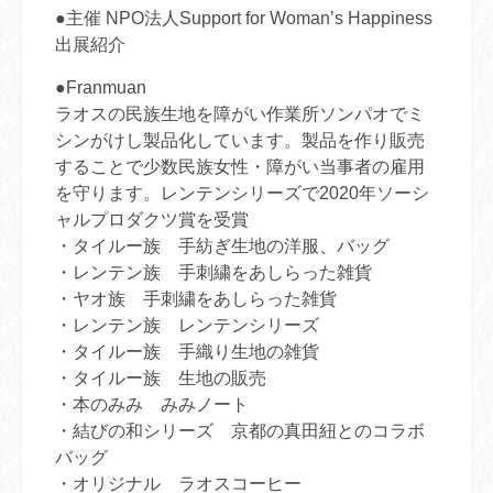
●主催 NPO法人Support for Woman’s Happiness
出展紹介
●Franmuan
ラオスの民族生地を障がい作業所ソンパオでミ
シンがけし製品化しています。製品を作り販売
することで少数民族女性・障がい当事者の雇用
を守ります。レンテンシリーズで2020年ソーシ
ャルプロダクツ賞を受賞
・タイルー族 手紡ぎ生地の洋服、バッグ
・レンテン族 手刺繍をあしらった雑貨
・ヤオ族 手刺繍をあしらった雑貨
・レンテン族 レンテンシリーズ
・タイルー族 手織り生地の雑貨
・タイルー族 生地の販売
・本のみみ みみノート
・結びの和シリーズ 京都の真田紐とのコラボ
バッグ
・オリジナル ラオスコーヒー