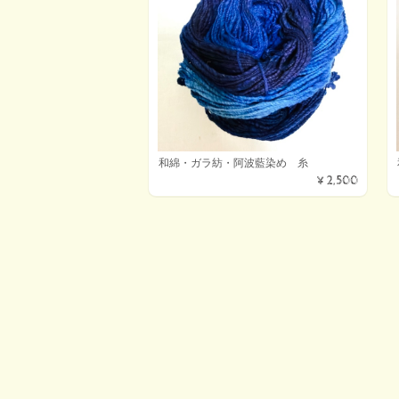
和綿・ガラ紡・阿波藍染め 糸
¥2,500