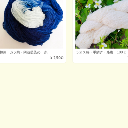
和綿・ガラ紡・阿波藍染め 糸
ラオス綿・手紡ぎ・糸枷 100ｇ
¥2,500