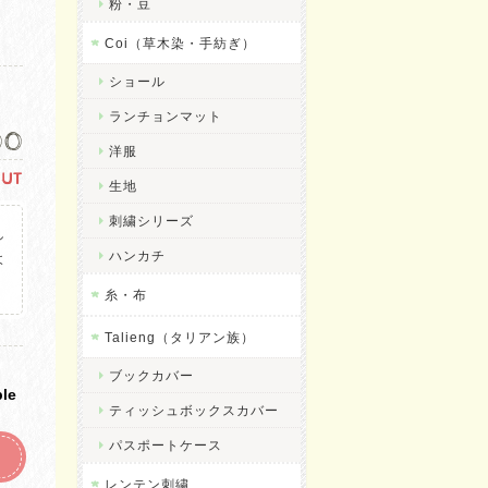
粉・豆
Coi（草木染・手紡ぎ）
ショール
ランチョンマット
00
洋服
OUT
生地
刺繍シリーズ
し
ハンカチ
よ
。
糸・布
Talieng（タリアン族）
ブックカバー
ble
ティッシュボックスカバー
パスポートケース
レンテン刺繍