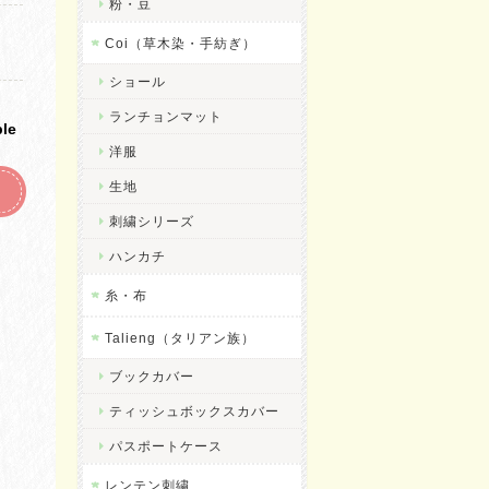
粉・豆
Coi（草木染・手紡ぎ）
ショール
ランチョンマット
ble
洋服
生地
刺繍シリーズ
ハンカチ
糸・布
Talieng（タリアン族）
ブックカバー
ティッシュボックスカバー
パスポートケース
レンテン刺繍